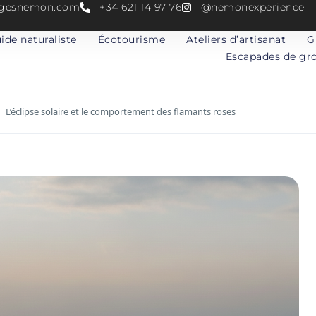
atgesnemon.com
+34 621 14 97 76
@nemonexperience
ide naturaliste
Écotourisme
Ateliers d’artisanat
G
Escapades de gr
L’éclipse solaire et le comportement des flamants roses