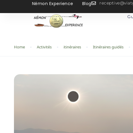
receptive@vi
Némon Experience
Blog
Gu
Home
Activités
itinéraires
Itinéraires guidés