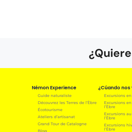
¿Quiere
Némon Experience
¿Cúando nos v
Guide naturaliste
Excursions en 
Découvrez les Terres de l’Èbre
Excursions en
l’Èbre
Écotourisme
Excursions au
Ateliers d’artisanat
l’Èbre
Grand Tour de Catalogne
Excursions hiv
l’Èbre
Blog