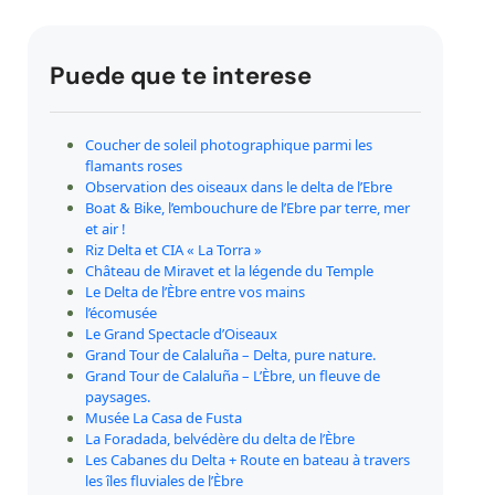
Puede que te interese
Coucher de soleil photographique parmi les
flamants roses
Observation des oiseaux dans le delta de l’Ebre
Boat & Bike, l’embouchure de l’Ebre par terre, mer
et air !
Riz Delta et CIA « La Torra »
Château de Miravet et la légende du Temple
Le Delta de l’Èbre entre vos mains
l’écomusée
Le Grand Spectacle d’Oiseaux
Grand Tour de Calaluña – Delta, pure nature.
Grand Tour de Calaluña – L’Èbre, un fleuve de
paysages.
Musée La Casa de Fusta
La Foradada, belvédère du delta de l’Èbre
Les Cabanes du Delta + Route en bateau à travers
les îles fluviales de l’Èbre