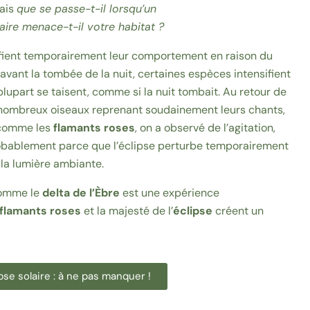
Mais
que se passe-t-il lorsqu’un
re menace-t-il votre habitat ?
fient temporairement leur comportement en raison du
ant la tombée de la nuit, certaines espèces intensifient
lupart se taisent, comme si la nuit tombait. Au retour de
de nombreux oiseaux reprenant soudainement leurs chants,
 comme les
flamants roses
, on a observé de l’agitation,
obablement parce que l’éclipse perturbe temporairement
 la lumière ambiante.
comme le
delta de l’Èbre
est une expérience
flamants roses
et la majesté de l’
éclipse
créent un
ipse solaire : à ne pas manquer !