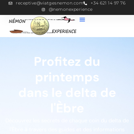
receptive@viatgesnemon.com
+34 621 14 97 76
@nemonexperience
Profitez du
printemps
dans le delta de
l'Èbre
Découvrez les secrets de chaque coin du delta de
l'Èbre à travers des guides et des informations