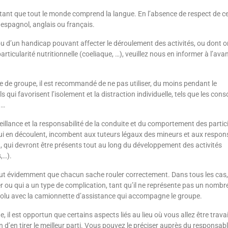
 tant que tout le monde comprend la langue. En l’absence de respect de c
n espagnol, anglais ou français.
ou d’un handicap pouvant affecter le déroulement des activités, ou dont o
articularité nutritionnelle (coeliaque, …), veuillez nous en informer à l’ava
e de groupe, il est recommandé de ne pas utiliser, du moins pendant le
 qui favorisent l’isolement et la distraction individuelle, tels que les cons
 …
veillance et la responsabilité de la conduite et du comportement des parti
ui en découlent, incombent aux tuteurs légaux des mineurs et aux respon
, qui devront être présents tout au long du développement des activités
,…).
faut évidemment que chacun sache rouler correctement. Dans tous les cas, s
r ou qui a un type de complication, tant qu’il ne représente pas un nombr
résolu avec la camionnette d’assistance qui accompagne le groupe.
 il est opportun que certains aspects liés au lieu où vous allez être travai
 d’en tirer le meilleur parti. Vous pouvez le préciser auprès du responsab