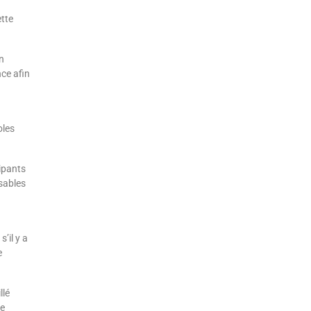
ette
n
nce afin
oles
cipants
sables
’il y a
e
llé
le