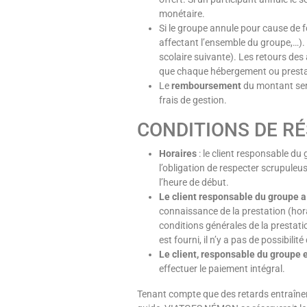
monétaire.
Si le groupe annule pour cause de 
affectant l’ensemble du groupe,…).
scolaire suivante). Les retours des
que chaque hébergement ou presta
Le
remboursement
du montant ser
frais de gestion.
CONDITIONS DE R
Horaires
: le client responsable du
l’obligation de respecter scrupuleu
l’heure de début.
Le client responsable du groupe a
connaissance de la prestation (horai
conditions générales de la prestati
est fourni, il n’y a pas de possibil
Le client, responsable du groupe e
effectuer le paiement intégral.
Tenant compte que des retards entraînera