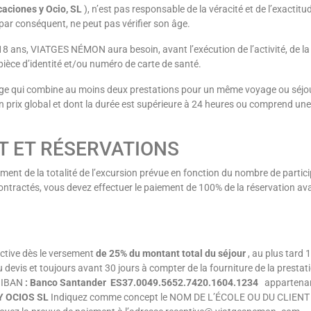
aciones y Ocio, SL
), n’est pas responsable de la véracité et de l’exactitu
 par conséquent, ne peut pas vérifier son âge.
8 ans, VIATGES NÉMON aura besoin, avant l’exécution de l’activité, de la 
ièce d’identité et/ou numéro de carte de santé.
ge qui combine au moins deux prestations pour un même voyage ou séjou
n prix global et dont la durée est supérieure à 24 heures ou comprend une
T ET RÉSERVATIONS
ment de la totalité de l’excursion prévue en fonction du nombre de partic
contractés, vous devez effectuer le paiement de 100% de la réservation av
ective dès le versement
de 25% du montant total du séjour
, au plus tard 
 devis et toujours avant 30 jours à compter de la fourniture de la prestat
e IBAN
: Banco Santander
ES37.0049.5652.7420.1604.1234
appartena
 OCIOS SL
Indiquez comme concept le NOM DE L’ÉCOLE OU DU CLIENT