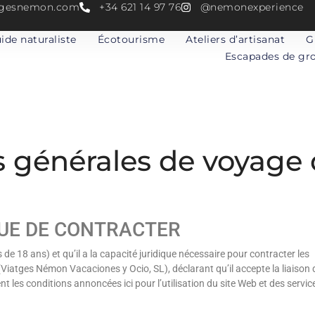
atgesnemon.com
+34 621 14 97 76
@nemonexperience
ide naturaliste
Écotourisme
Ateliers d’artisanat
G
Escapades de gr
s générales de voyage 
QUE DE CONTRACTER
us de 18 ans) et qu’il a la capacité juridique nécessaire pour contracter les
Viatges Némon Vacaciones y Ocio, SL), déclarant qu’il accepte la liaison 
 les conditions annoncées ici pour l’utilisation du site Web et des servic