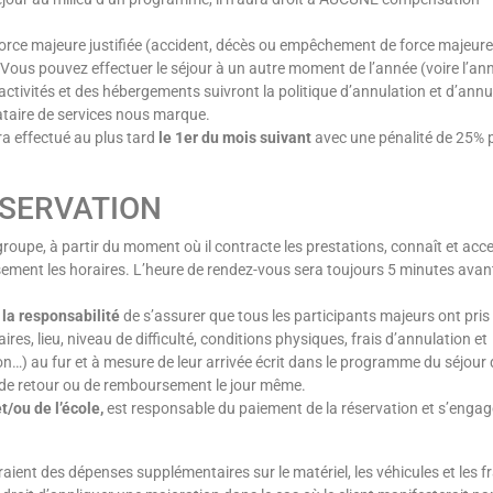
force majeure justifiée (accident, décès ou empêchement de force majeure
 Vous pouvez effectuer le séjour à un autre moment de l’année (voire l’an
 activités et des hébergements suivront la politique d’annulation et d’annu
taire de services nous marque.
a effectué au plus tard
le 1er du mois suivant
avec une pénalité de 25% 
ÉSERVATION
 groupe, à partir du moment où il contracte les prestations, connaît et acc
sement les horaires.
L’heure de rendez-vous sera toujours 5 minutes avan
 la responsabilité
de s’assurer que tous les participants majeurs ont pris
res, lieu, niveau de difficulté, conditions physiques, frais d’annulation et
on…) au fur et à mesure de leur arrivée écrit dans le programme du séjour q
ité de retour ou de remboursement le jour même.
t/ou de l’école,
est responsable du paiement de la réservation et s’engag
ient des dépenses supplémentaires sur le matériel, les véhicules et les fr