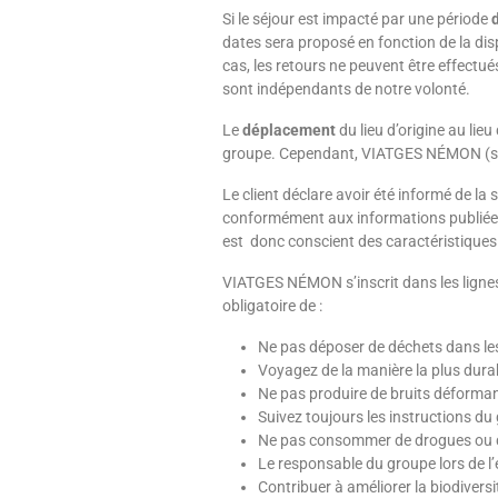
Si le séjour est impacté par une période
dates sera proposé en fonction de la disp
cas, les retours ne peuvent être effect
sont indépendants de notre volonté.
Le
déplacement
du lieu d’origine au lieu
groupe. Cependant, VIATGES NÉMON (sur 
Le client déclare avoir été informé de la
conformément aux informations publiées 
est
donc conscient des caractéristiques
VIATGES NÉMON s’inscrit dans les lignes d
obligatoire de :
Ne pas déposer de déchets dans le
Voyagez de la manière la plus durab
Ne pas produire de bruits déforman
Suivez toujours les instructions du g
Ne pas consommer de drogues ou de 
Le responsable du groupe lors de l
Contribuer à améliorer la biodiversit