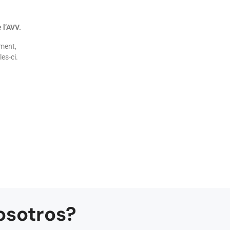
 l’AVV.
ement,
es-ci.
osotros?