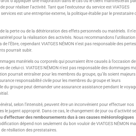
roit d’appliquer une majoration dans le cas où le client manifesterait pa
e pour réaliser l’activité. Tant que l’exécuteur du service est VIATGES
ervices est une entreprise externe, la politique établie par le prestataire 
a perte ou de la détérioration des effets personnels ou matériels. Il n’e
atériel pour la réalisation des activités. Nous recommandons l’utilisation
elta de l’Èbre, cependant VIATGES NÉMON n’est pas responsable des perte
ts pourrait subir.
mmages matériels ou corporels qui pourraient être causés à l’occasion de
ces de celui-ci. VIATGES NÉMON n’est pas responsable des dommages ma
ation pourrait entraîner pour les membres du groupe, qu’ils soient majeurs
ance responsabilité civile pour les membres du groupe et leurs
sable du groupe peut demander une assurance assistance pendant le voyag
itial.
général, selon l’intensité, peuvent être un inconvénient pour effectuer nos
ides le jugent approprié. Dans ce cas, le changement de jour ou d’activité s
u d’effectuer des remboursements dus à ces causes météorologiques
odification dépend non seulement du bon vouloir de VIATGES NÉMON ma
 de résiliation des prestataires.