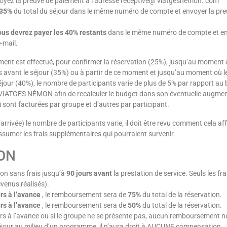
z la preuve de paiement à l’adresse receptive@ viatgesnemon. com
 35%
du total du séjour dans le même numéro de compte et envoyer la pre
vous devrez payer les 40% restants
dans le même numéro de compte et e
-mail.
ment est effectué, pour confirmer la réservation (25%), jusqu’au moment 
s avant le séjour (35%) ou à partir de ce moment et jusqu’au moment où l
séjour (40%), le nombre de participants varie de plus de 5% par rapport au
r VIATGES NÉMON afin de recalculer le budget dans son éventuelle augme
ui sont facturées par groupe et d’autres par participant.
rrivée) le nombre de participants varie, il doit être revu comment cela af
ssumer les frais supplémentaires qui pourraient survenir.
ON
ion sans frais jusqu’à
90 jours avant
la prestation de service. Seuls les fra
venus réalisés).
rs à l’avance
, le remboursement sera de
75%
du total de la réservation.
rs à l’avance
, le remboursement sera de
50%
du total de la réservation.
urs à l’avance ou si le groupe ne se présente pas, aucun remboursement n
 séjour au milieu d’un programme, il n’aura droit à AUCUNE compensation