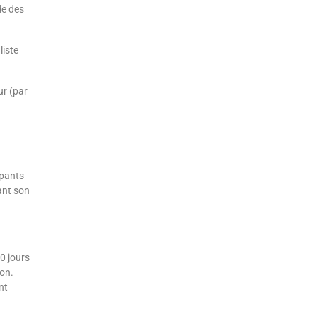
de des
liste
r (par
ipants
ant son
10 jours
ion.
nt