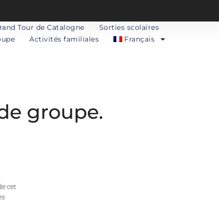
rand Tour de Catalogne
Sorties scolaires
oupe
Activités familiales
Français
de groupe.
de cet
es