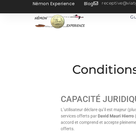
receptive@vi
Némon Experience
Blog
Gu
Condition
CAPACITÉ JURIDI
L’utilisateur déclare qu’il est majeur (pl
services offerts par
David Mauri Hierro
(
accord et comprend et accepte pleinement
offerts.