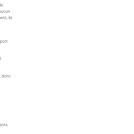
de
 aucun
nt, ils
port.
l
t donc
ants.