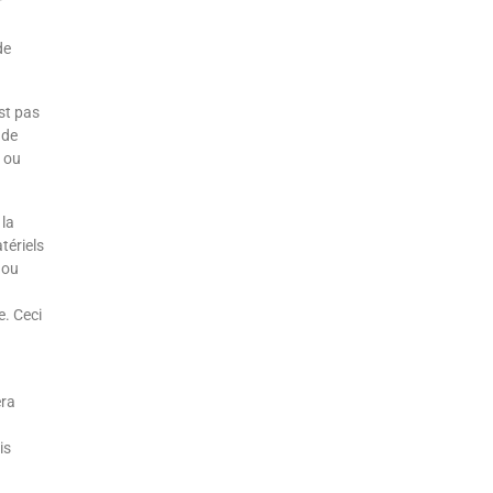
r
de
st pas
 de
s ou
 la
tériels
 ou
e. Ceci
era
is