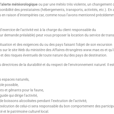
d’alerte météorologique
ou par une météo très violente, un changement 
onibilité des prestataires (hébergements, transports, activités, etc.). En
ués en raison d’intempéries car, comme nous l’avons mentionné précédemme
 d’exercice de l’activité est à la charge du client responsable du
demande préalable) peut vous proposer la location du service de trans
 situation et des exigences du ou des pays faisant l’objet de son excursion
sur le site Web du ministère des Affaires étrangères www.mae.es et qu’i
 et des risques éventuels de toute nature du/des pays de destination.
irectrices de la durabilité et du respect de l’environnement naturel. Il es
s espaces naturels,
le possible,
ts et gênants pour la faune,
uide qui dirige l’activité,
boissons alcoolisées pendant l’exécution de l’activité,
’exécution de celui-ci sera responsable du bon comportement des particip
é et le patrimoine culturel local.