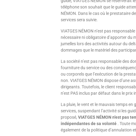
guide, VIATGES NÉMON se réserverait le d
téléphone son souhait que le guide attend
NÉMON. Dans le cas où le prestataire de s
services sera suivie.
VIATGES NÉMON n’est pas responsable de l
nécessaire ni obligatoire d’apporter du m
jumelles lors des activités autour du d
dommages que le matériel des participan
La société n’est pas responsable des do
fourniture du service ou des conséquen
ou corporels que l’exécution de la prest
non. VIATGES NÉMON dispose d’une assur
dirigeants. Toutefois, le client respon
n’est PAS inclus par défaut dans le prix in
La pluie, le vent et le mauvais temps en 
services, suspendant l’activité si les gu
proposé,
VIATGES NÉMON n’est pas ten
indépendantes de sa volonté
. Toute m
également de la politique d’annulation et