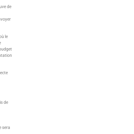
uve de
nvoyer
où le
e
 budget
ntation
fecte
is de
e sera