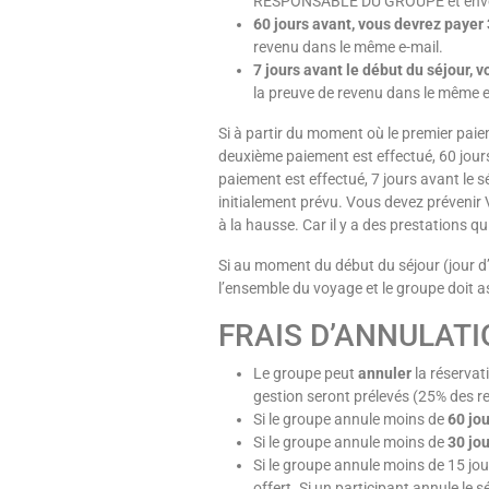
RESPONSABLE DU GROUPE et envoye
60 jours avant, vous devrez payer
revenu dans le même e-mail.
7 jours avant le début du séjour, 
la preuve de revenu dans le même e
Si à partir du moment où le premier paie
deuxième paiement est effectué, 60 jour
paiement est effectué, 7 jours avant le 
initialement prévu. Vous devez préveni
à la hausse. Car il y a des prestations q
Si au moment du début du séjour (jour d’a
l’ensemble du voyage et le groupe doit a
FRAIS D’ANNULATI
Le groupe peut
annuler
la réservat
gestion seront prélevés (25% des re
Si le groupe annule moins de
60 jou
Si le groupe annule moins de
30 jou
Si le groupe annule moins de 15 jo
offert. Si un participant annule le