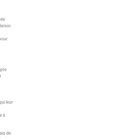
née
lation
pour
epte
t
ui leur
e à
ais de