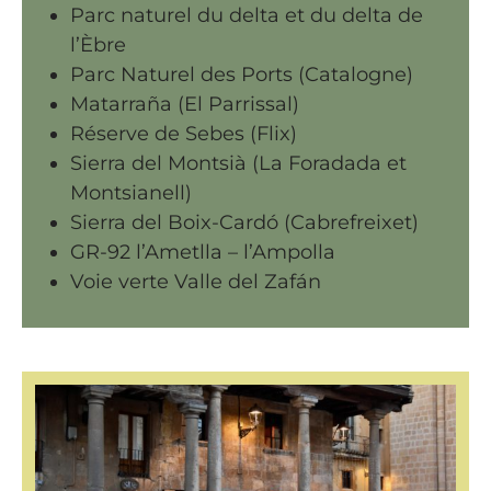
Parc naturel du delta et du delta de
l’Èbre
Parc Naturel des Ports (Catalogne)
Matarraña (El Parrissal)
Réserve de Sebes (Flix)
Sierra del Montsià (La Foradada et
Montsianell)
Sierra del Boix-Cardó (Cabrefreixet)
GR-92 l’Ametlla – l’Ampolla
Voie verte Valle del Zafán