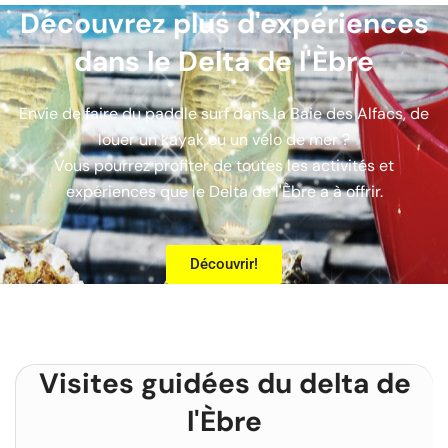
Découvrez plus d'expériences
dans le Delta de l'Èbre
Envie de faire du paddle surf dans la Baie des Alfacs, de
louer un kayak ou un vélo de mer ?
Vous pourrez profiter de toutes les activités et
expériences que le Delta de l'Èbre a à offrir.
Découvrir!
Visites guidées du delta de
l'Èbre