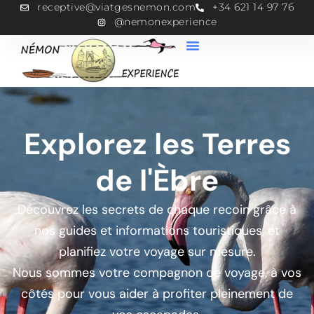
receptive@viatgesnemon.com
+34 621 14 97 76
@nemonexperience
Explorez les Terres
de l'Èbre
Découvrez les secrets de chaque recoin grâce à
nos guides et informations touristiques, et
planifiez votre voyage sur mesure.
Nous sommes votre compagnon de voyage, à vos
côtés pour vous aider à profiter pleinement de