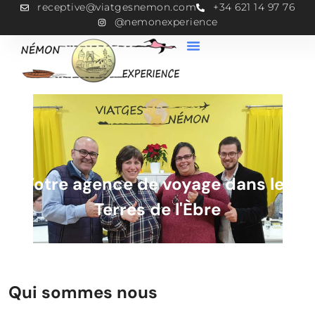
receptive@viatgesnemon.com
+34 621 14 97 76
@nemonexperience
Votre agence de voyage dans les
Terres de l'Èbre
Qui sommes nous