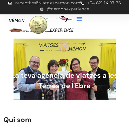
receptive@viatgesnemon.com
+34 621 14 97 76
@nemonexperience
La teva agència de viatges a les
Terres de l'Ebre
Qui som