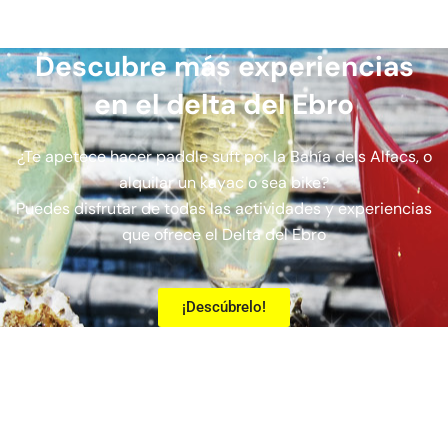
Descubre más experiencias
en el delta del Ebro
¿Te apetece hacer paddle suft por la Bahía dels Alfacs, o
alquilar un kayac o sea bike?
Puedes disfrutar de todas las actividades y experiencias
que ofrece el Delta del Ebro
¡Descúbrelo!