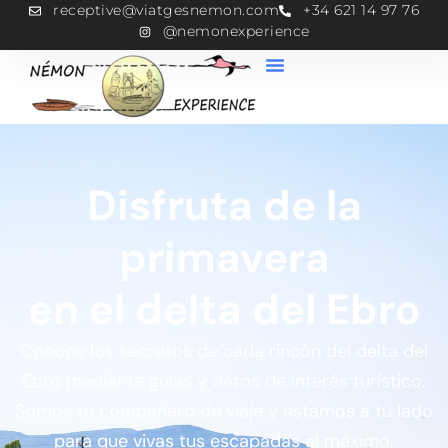
receptive@viatgesnemon.com
+34 621 14 97 76
@nemonexperience
Disfruta de la
primavera
en el delta del Ebro
Conoce los secretos de cada rincón del delta del
Ebro mediante guías y datos de interés turístico.
Somos tu compañero de viaje y estamos a tu lado
para que vivas tus escapadas al máximo.