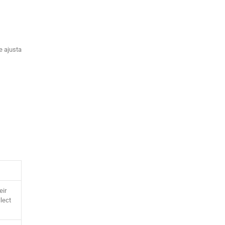
e ajusta
eir
llect