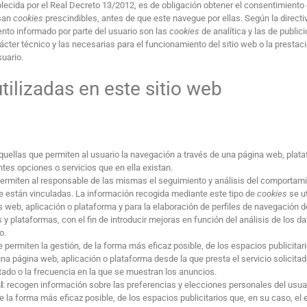
lecida por el Real Decreto 13/2012, es de obligación obtener el consentimiento
usan
cookies
prescindibles, antes de que este navegue por ellas. Según la directi
ento informado por parte del usuario son las
cookies
de analítica y las de public
cter técnico y las necesarias para el funcionamiento del sitio web o la prestac
suario.
ilizadas en este sitio web
aquellas que permiten al usuario la navegación a través de una página web, plat
entes opciones o servicios que en ella existan.
permiten al responsable de las mismas el seguimiento y análisis del comportam
ue están vinculadas. La información recogida mediante este tipo de
cookies
se ut
os web, aplicación o plataforma y para la elaboración de perfiles de navegación d
 y plataformas, con el fin de introducir mejoras en función del análisis de los d
o.
e permiten la gestión, de la forma más eficaz posible, de los espacios publicitar
 una página web, aplicación o plataforma desde la que presta el servicio solicita
tado o la frecuencia en la que se muestran los anuncios.
l
: recogen información sobre las preferencias y elecciones personales del usua
 de la forma más eficaz posible, de los espacios publicitarios que, en su caso, el 