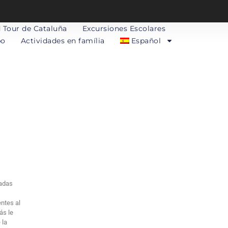
 Tour de Cataluña
Excursiones Escolares
po
Actividades en família
Español
eadas
entes al
ás le
 la