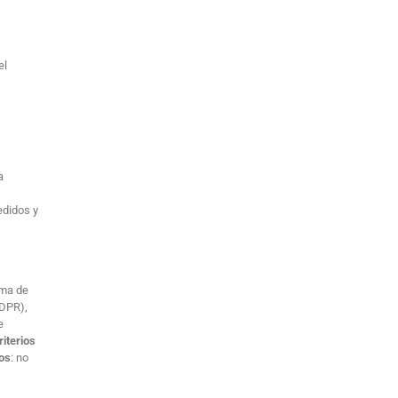
el
a
edidos y
rma de
GDPR),
e
riterios
os
: no