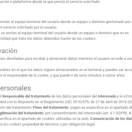
ación o plataforma desde la que presta el servicio solicitado.
envían al equipo terminal del usuario desde un equipo o dominio gestionado por 
l servicio solicitado por el usuario.
e se envían al equipo terminal del usuario desde un equipo o dominio que no es
 entidad que trata los datos obtenidos través de las
cookies
.
vación
kies
diseñadas para recabar y almacenar datos mientras el usuario accede a un
ookies
en el que los datos siguen almacenados en el terminal y pueden ser acc
or el responsable de la
cookie
, y que puede ir de unos minutos a varios años.
personales
el
Responsable
del
tratamiento
de los datos personales del
Interesado
y le info
dad con lo dispuesto en el Reglamento (UE) 2016/679, de 27 de abril de 2016 (
ción del tratamiento:
Fines del tratamiento
:
según se especifica en el apartado d
gitimación del tratamiento
: por consentimiento del interesado (art. 6.1 GDPR).
C
ecifica en el apartado de
cookies
utilizadas en la web.
Comunicación
de
los
dat
to en
cookies
propiedad de terceros o por obligación legal.