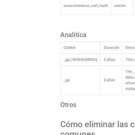
woocommerce_cart_hash
sesión
Analítica
Cookie
Duración
Descr
_ga_HD0HDGBNXQ
2 años
This 
The _
data 
_ga
2 años
infor
visito
Otros
Cómo eliminar las 
comunes