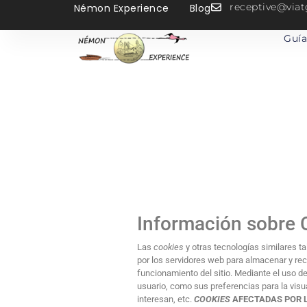
receptive@vi
Némon Experience
Blog
Guía
Información sobre
Las
cookies
y otras tecnologías similares t
por los servidores web para almacenar y rec
funcionamiento del sitio. Mediante el uso d
usuario, como sus preferencias para la visu
interesan, etc.
COOKIES
AFECTADAS POR 