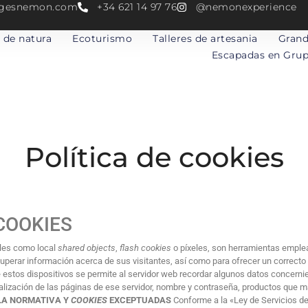
atgesnemon.com
+34 621 14 97 76
@nemonexperience
 de natura
Ecoturismo
Talleres de artesania
Grand
Escapadas en Gru
Política de cookies
 COOKIES
ales como local
shared objects
,
flash
cookies
o píxeles, son herramientas empl
uperar información acerca de sus visitantes, así como para ofrecer un correcto
e estos dispositivos se permite al servidor web recordar algunos datos concerni
alización de las páginas de ese servidor, nombre y contraseña, productos que m
LA NORMATIVA Y
COOKIES
EXCEPTUADAS
Conforme a la «Ley de Servicios de