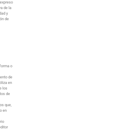
 expreso
va de la
idad y
ión de
aforma o
iento de
iliza en
e los
atos de
ios que,
do en
rio
editor