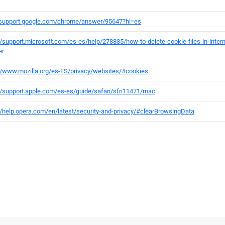
//support.google.com/chrome/answer/95647?hl=es
//support.microsoft.com/es-es/help/278835/how-to-delete-cookie-files-in-intern
er
//www.mozilla.org/es-ES/privacy/websites/#cookies
//support.apple.com/es-es/guide/safari/sfri11471/mac
//help.opera.com/en/latest/security-and-privacy/#clearBrowsingData