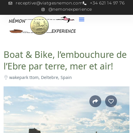
receptive@viatgesnemon.com
+34 621 14 97 76
@nemonexperience
Boat & Bike, l’embouchure de
l’Ebre par terre, mer et air!
wakepark ttom, Deltebre, Spain