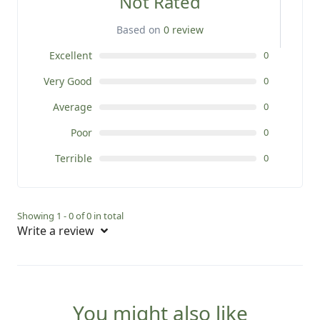
Not Rated
Based on
0 review
Excellent
0
Very Good
0
Average
0
Poor
0
Terrible
0
Showing 1 - 0 of 0 in total
Write a review
You might also like