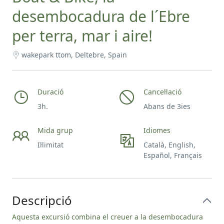
desembocadura de l´Ebre
per terra, mar i aire!
wakepark ttom, Deltebre, Spain
Duració
Cancel·lació
3h.
Abans de 3ies
Mida grup
Idiomes
Il·limitat
Català, English,
Español, Français
Descripció
Aquesta excursió combina el creuer a la desembocadura