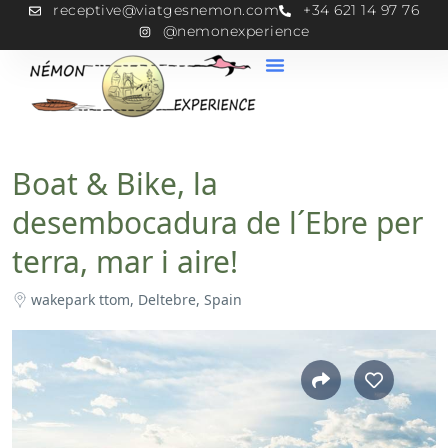
receptive@viatgesnemon.com
+34 621 14 97 76
@nemonexperience
Boat & Bike, la
desembocadura de l´Ebre per
terra, mar i aire!
wakepark ttom, Deltebre, Spain