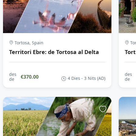
Tortosa, Spain
Tor
Territori Ebre: de Tortosa al Delta
Tor
des
des
€370.00
4 Dies - 3 Nits (AD)
de
de