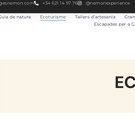
atgesnemon.com
+34 621 14 97 76
@nemonexperience
Guia de natura
Ecoturisme
Tallers d’artesania
Gran
Escapades per a 
E