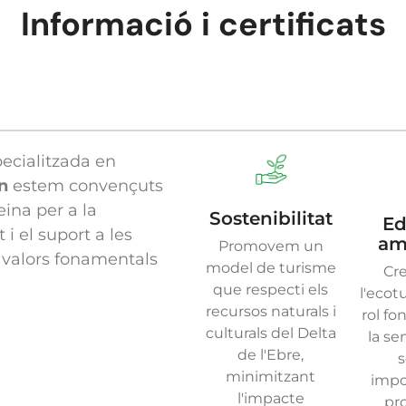
Informació i certificats
ecialitzada en
n
estem convençuts
ina per a la
Sostenibilitat
Ed
i el suport a les
am
Promovem un
s valors fonamentals
model de turisme
Cr
que respecti els
l'ecot
recursos naturals i
rol f
culturals del Delta
la se
de l'Ebre,
s
minimitzant
impo
l'impacte
pro