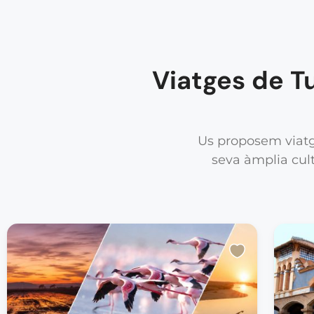
Viatges de T
Us proposem viatge
seva àmplia cult