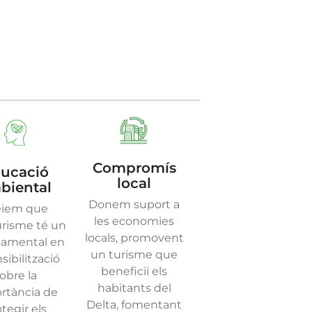
Compromís
ucació
local
biental
Donem suport a
eiem que
les economies
urisme té un
locals, promovent
onamental en
un turisme que
nsibilització
beneficiï els
obre la
habitants del
rtància de
Delta, fomentant
tegir els