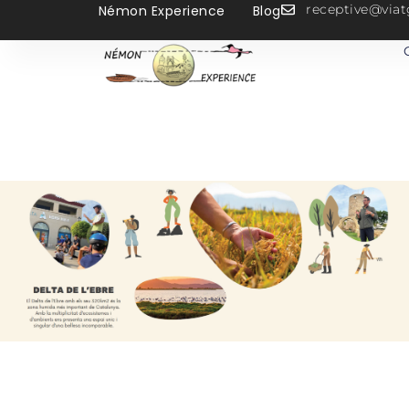
receptive@vi
Némon Experience
Blog