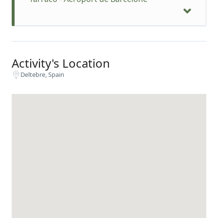
Activity's Location
Deltebre, Spain
Une fois arrivés dans la plaine du delta, le guide
et le bus viendront nous chercher à l'hôtel pour
visiter le centre d'interprétation du delta,
l'Écomusée.
Ce centre en plein air, composé de huttes,
présente une reconstitution miniature du delta,
en compagnie de notre guide (entrée incluse).
Nous rejoindrons ensuite le dernier tronçon de
l'Èbre pour une croisière jusqu'à son