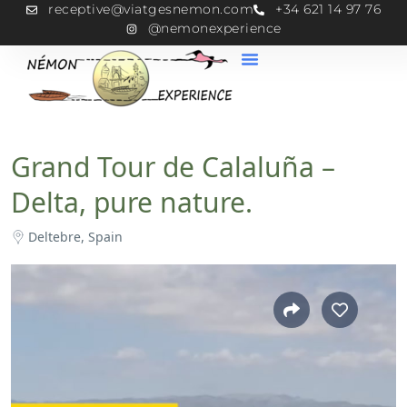
receptive@viatgesnemon.com
+34 621 14 97 76
@nemonexperience
Grand Tour de Calaluña –
Delta, pure nature.
Deltebre, Spain