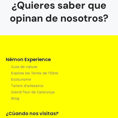
¿Quieres saber que
opinan de nosotros?
Némon Experience
Guia de natura
Explora les Terres de l’Ebre
Ecoturisme
Tallers d’artesania
Grand Tour de Catalunya
Blog
¿Cúando nos visitas?