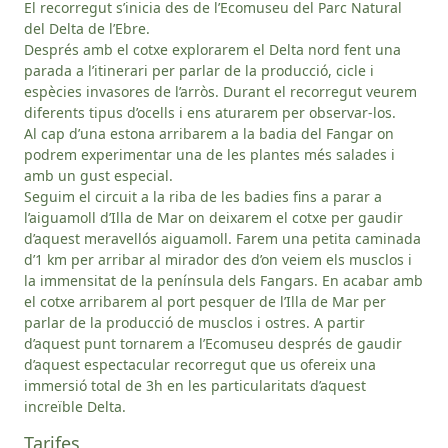
El recorregut s’inicia des de l’Ecomuseu del Parc Natural
del Delta de l’Ebre.
Després amb el cotxe explorarem el Delta nord fent una
parada a l’itinerari per parlar de la producció, cicle i
espècies invasores de l’arròs. Durant el recorregut veurem
diferents tipus d’ocells i ens aturarem per observar-los.
Al cap d’una estona arribarem a la badia del Fangar on
podrem experimentar una de les plantes més salades i
amb un gust especial.
Seguim el circuit a la riba de les badies fins a parar a
l’aiguamoll d’Illa de Mar on deixarem el cotxe per gaudir
d’aquest meravellós aiguamoll. Farem una petita caminada
d’1 km per arribar al mirador des d’on veiem els musclos i
la immensitat de la península dels Fangars. En acabar amb
el cotxe arribarem al port pesquer de l’Illa de Mar per
parlar de la producció de musclos i ostres. A partir
d’aquest punt tornarem a l’Ecomuseu després de gaudir
d’aquest espectacular recorregut que us ofereix una
immersió total de 3h en les particularitats d’aquest
increïble Delta.
Tarifes