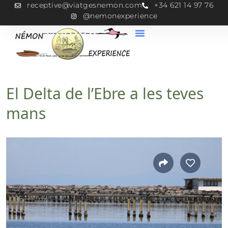
receptive@viatgesnemon.com
+34 621 14 97 76
@nemonexperience
El Delta de l’Ebre a les teves
mans