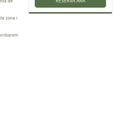
RESERVA ARA
elta de
ta zona i
 arribarem