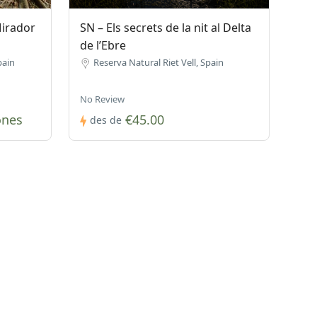
 Mirador
SN – Els secrets de la nit al Delta
de l’Ebre
pain
Reserva Natural Riet Vell, Spain
No Review
ones
€45.00
des de