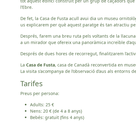
tot aquest edifici construït per un grup de caçadors que 
l’Ebre.
De fet, la Casa de Fusta acull avui dia un museu ornitol
us explicarem per què aquest paratge és tan atractiu per
Després, farem una breu ruta pels voltants de la llacun
a un mirador que ofereix una panoràmica increïble d’aque
Després de dues hores de recorregut, finalitzarem l’activi
La
Casa de Fusta
, casa de Canadà reconvertida en museu
La visita s’acompanya de l’observació d’aus als entorns d
Tarifes
Preus per persona:
Adults: 25 €
Nens: 20 € (de 4 a 8 anys)
Bebés: gratuït (fins 4 anys)