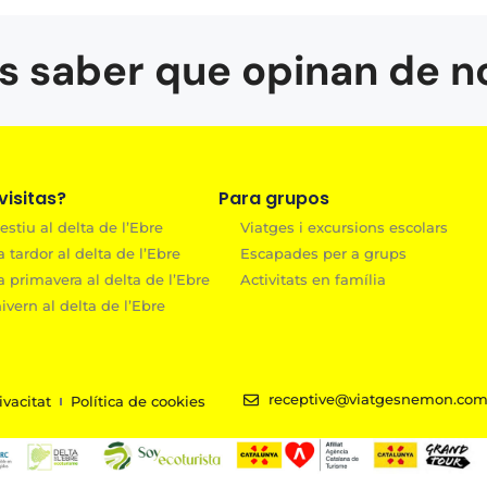
s saber que opinan de n
isitas?
Para grupos
estiu al delta de l’Ebre
Viatges i excursions escolars
a tardor al delta de l’Ebre
Escapades per a grups
a primavera al delta de l’Ebre
Activitats en família
ivern al delta de l’Ebre
receptive@viatgesnemon.co
ivacitat
Política de cookies