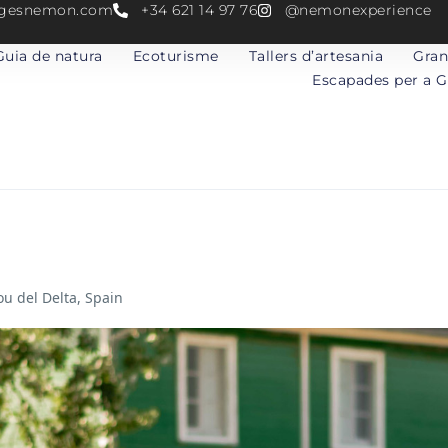
atgesnemon.com
+34 621 14 97 76
@nemonexperience
Guia de natura
Ecoturisme
Tallers d’artesania
Gran
Escapades per a 
ou del Delta, Spain