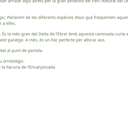
van arribar aquí atrets per la gran avifauna del Parc Natural del D
ògic. Parlarem de les diferents espècies d’aus que freqüenten aques
 a elles.
a. És la més gran del Delta de l’Ebre! Amb aquesta caminada curta
st paratge. A més, és un lloc perfecte per albirar aus.
tat al punt de partida.
 ornitològic.
e la llacuna de l’Encanyissada