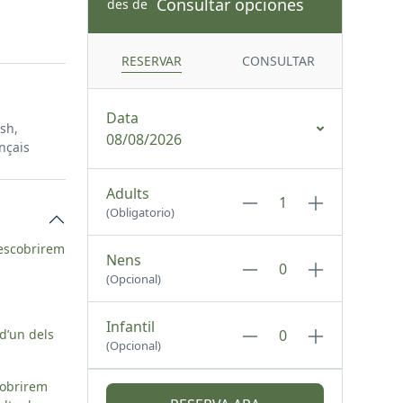
Consultar opciones
des de
RESERVAR
CONSULTAR
Data
ish,
08/08/2026
nçais
Adults
(Obligatorio)
Descobrirem
Nens
(Opcional)
Infantil
d’un dels
(Opcional)
cobrirem