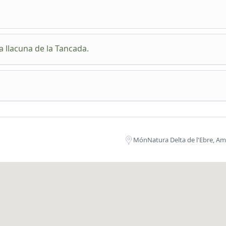
la llacuna de la Tancada.
lementar la visita us proposem descobrir la llacuna més salina i e
a concentració de flamencs del Delta de l'Ebre. L'itinerari no té ca
dificultat ja que el terreny és completament pla i apte per a totes 
otes les condicions físiques.
MónNatura Delta de l'Ebre, Am