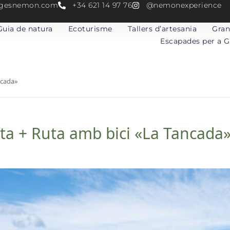
atgesnemon.com
+34 621 14 97 76
@nemonexperience
Guia de natura
Ecoturisme
Tallers d’artesania
Gran
Escapades per a 
ncada»
a + Ruta amb bici «La Tancada