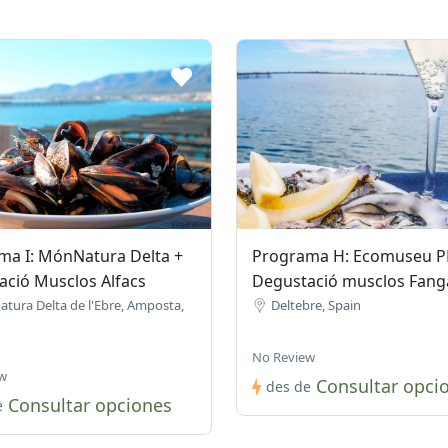
ma I: MónNatura Delta +
Programa H: Ecomuseu P
ació Musclos Alfacs
Degustació musclos Fang
tura Delta de l'Ebre, Amposta,
Deltebre, Spain
No Review
w
Consultar opci
des de
Consultar opciones
e