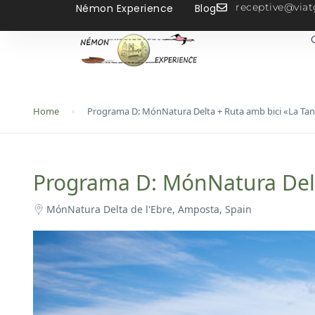
receptive@vi
Némon Experience
Blog
Home
Programa D: MónNatura Delta + Ruta amb bici «La Ta
Programa D: MónNatura Delt
MónNatura Delta de l'Ebre, Amposta, Spain