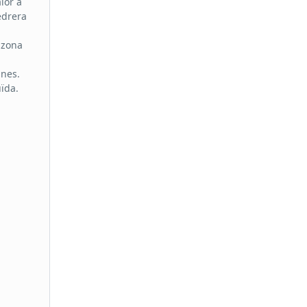
lor a
Pedrera
 zona
unes.
ïda.