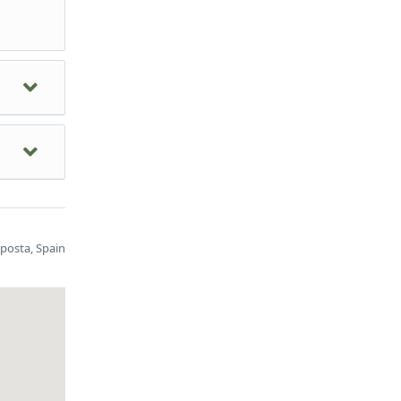
l punt
p
les
posta, Spain