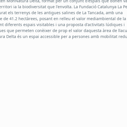
en MónNatura Delta, format per un conjunt d'espais que donen va
rritori ia la biodiversitat que l'envolta. La Fundació Catalunya La 
urat els terrenys de les antigues salines de La Tancada, amb una
ie de 41.2 hectàrees, posant en relleu el valor mediambiental de la
t diferents espais visitables i una proposta d'activitats lúdiques i
ues que permeten conèixer de prop el valor daquesta àrea de llac
a Delta és un espai accessible per a persones amb mobilitat redu