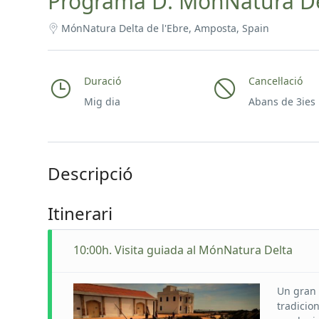
Programa D: MónNatura Del
MónNatura Delta de l'Ebre, Amposta, Spain
Duració
Cancel·lació
Mig dia
Abans de 3ies
Descripció
Itinerari
10:00h. Visita guiada al MónNatura Delta
Un gran 
tradicion