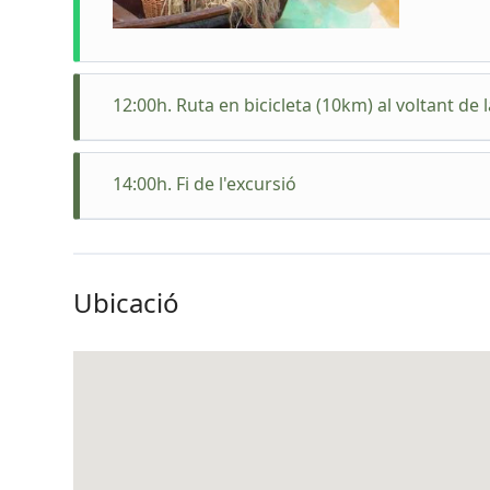
12:00h. Ruta en bicicleta (10km) al voltant de 
Per comp
de màxim
14:00h. Fi de l'excursió
mena de 
edats i t
Ubicació