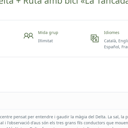
ta + Ruta amb bici «La Tancad
Mida grup
Idiomes
Il·limitat
Català, Engl
Español, Fra
centre pensat per entendre i gaudir la màgia del Delta. La sal, la 
al i l'observació d'aus són els tres grans fils conductors que mouen