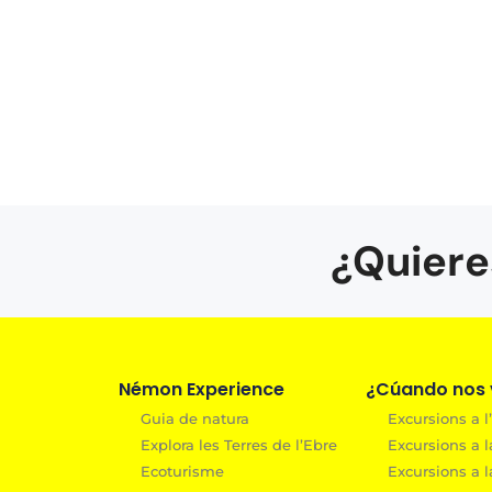
¿Quiere
Némon Experience
¿Cúando nos v
Guia de natura
Excursions a l’
Explora les Terres de l’Ebre
Excursions a l
Ecoturisme
Excursions a l