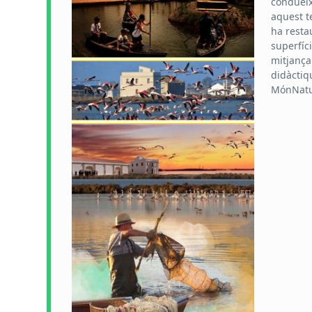
condueix
aquest te
ha resta
superfíc
mitjançan
didàctiq
MónNatur