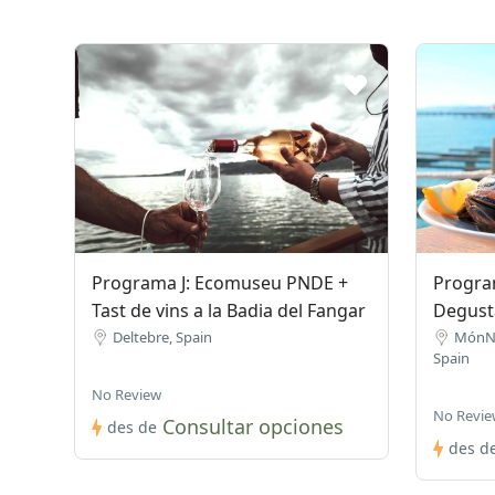
Programa J: Ecomuseu PNDE +
Progra
Tast de vins a la Badia del Fangar
Degust
Deltebre, Spain
MónNa
Spain
No Review
No Revie
Consultar opciones
des de
des d