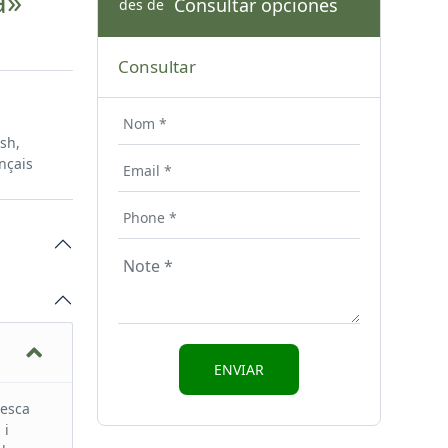
a»
Consultar opciones
des de
Consultar
ish,
nçais
pesca
 i