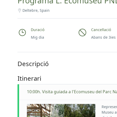
Programa L: Ecomuseu PNDE
Deltebre, Spain
Duració
Cancel·lació
Mig dia
Abans de 3ies
Descripció
Itinerari
10:00h. Visita guiada a l'Ecomuseu del Parc Na
Represen
Museu a 