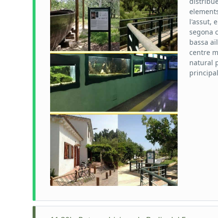
distribu
elements
l'assut, 
segona c
bassa aïl
centre m
natural p
principal