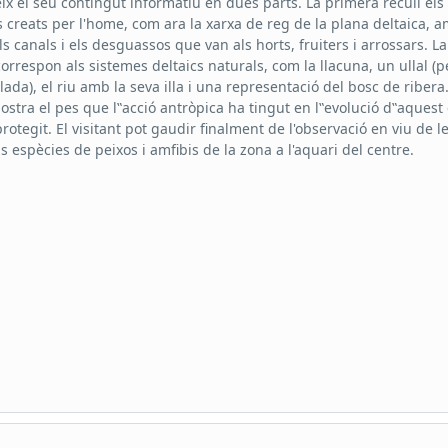
eix el seu contingut informatiu en dues parts. La primera recull els
 creats per l'home, com ara la xarxa de reg de la plana deltaica, 
els canals i els desguassos que van als horts, fruiters i arrossars. La
orrespon als sistemes deltaics naturals, com la llacuna, un ullal (p
lada), el riu amb la seva illa i una representació del bosc de ribera.
ostra el pes que l‟acció antròpica ha tingut en l‟evolució d‟aquest
rotegit. El visitant pot gaudir finalment de l'observació en viu de l
s espècies de peixos i amfibis de la zona a l'aquari del centre.