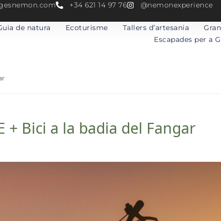
atgesnemon.com
+34 621 14 97 76
@nemonexperience
Guia de natura
Ecoturisme
Tallers d’artesania
Gran
Escapades per a 
ar
 Bici a la badia del Fangar