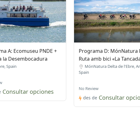
ma A: Ecomuseu PNDE +
Programa D: MónNatura D
 a la Desembocadura
Ruta amb bici «La Tancad
re, Spain
MónNatura Delta de l'Ebre, A
Spain
w
No Review
Consultar opciones
e
Consultar opci
des de