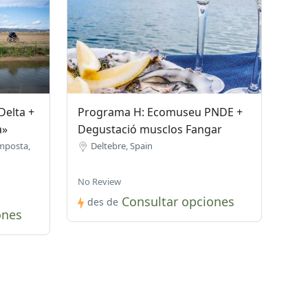
elta +
Programa H: Ecomuseu PNDE +
a»
Degustació musclos Fangar
mposta,
Deltebre, Spain
No Review
Consultar opciones
des de
ones