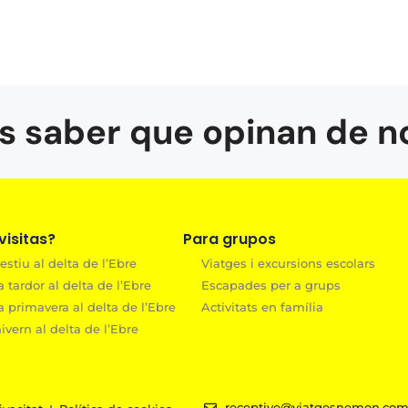
s saber que opinan de n
isitas?
Para grupos
estiu al delta de l’Ebre
Viatges i excursions escolars
a tardor al delta de l’Ebre
Escapades per a grups
a primavera al delta de l’Ebre
Activitats en família
ivern al delta de l’Ebre
receptive@viatgesnemon.co