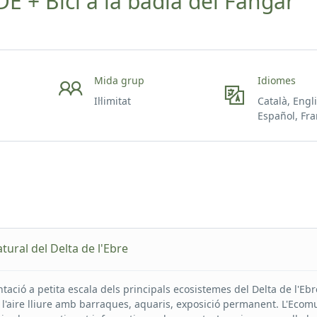
 + Bici a la badia del Fangar
Mida grup
Idiomes
Il·limitat
Català, Engl
Español, Fra
tural del Delta de l'Ebre
tació a petita escala dels principals ecosistemes del Delta de l'Ebr
l'aire lliure amb barraques, aquaris, exposició permanent. L'Eco