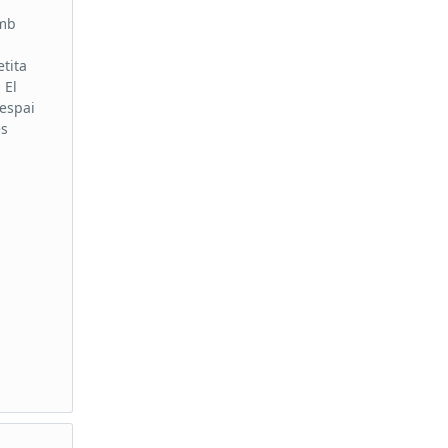
amb
etita
 El
 espai
es