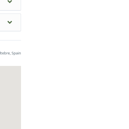
seu
amps
ltebre, Spain