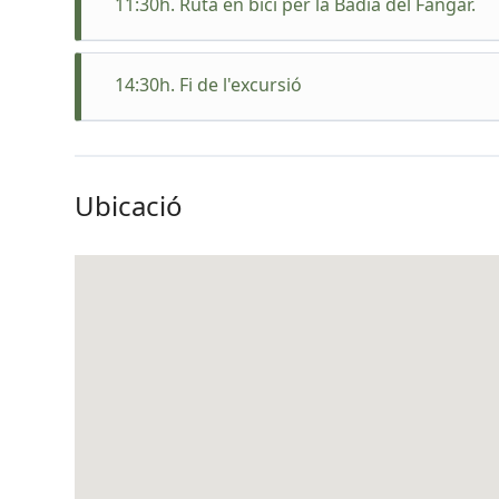
11:30h. Ruta en bici per la Badia del Fangar.
L'itiner
camins r
14:30h. Fi de l'excursió
curiós po
endinsar
abans qu
panoràmi
Ubicació