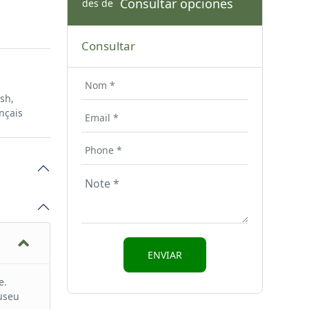
Consultar opciones
des de
Consultar
ish,
nçais
e.
museu