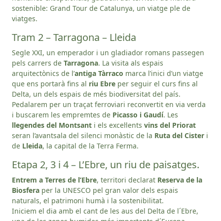
sostenible: Grand Tour de Catalunya, un viatge ple de
viatges.
Tram 2 – Tarragona – Lleida
Segle XXI, un emperador i un gladiador romans passegen
pels carrers de
Tarragona
. La visita als espais
arquitectònics de l’
antiga Tàrraco
marca l’inici d’un viatge
que ens portarà fins al
riu Ebre
per seguir el curs fins al
Delta, un dels espais de més biodiversitat del país.
Pedalarem per un traçat ferroviari reconvertit en via verda
i buscarem les empremtes de
Picasso i Gaudí
. Les
llegendes del Montsant
i els excel·lents
vins del Priorat
seran l’avantsala del silenci monàstic de la
Ruta del Cister
i
de
Lleida
, la capital de la Terra Ferma.
Etapa 2, 3 i 4 – L’Ebre, un riu de paisatges.
Entrem a Terres de l’Ebre
, territori declarat
Reserva de la
Biosfera
per la UNESCO pel gran valor dels espais
naturals, el patrimoni humà i la sostenibilitat.
Iniciem el dia amb el cant de les aus del Delta de l´Ebre,