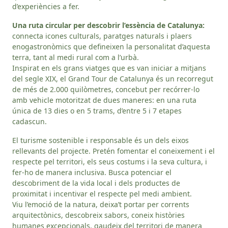
d’experiències a fer.
Una ruta circular per descobrir l’essència de Catalunya:
connecta icones culturals, paratges naturals i plaers
enogastronòmics que defineixen la personalitat d’aquesta
terra, tant al medi rural com a l’urbà.
Inspirat en els grans viatges que es van iniciar a mitjans
del segle XIX, el Grand Tour de Catalunya és un recorregut
de més de 2.000 quilòmetres, concebut per recórrer-lo
amb vehicle motoritzat de dues maneres: en una ruta
única de 13 dies o en 5 trams, d’entre 5 i 7 etapes
cadascun.
El turisme sostenible i responsable és un dels eixos
rellevants del projecte. Pretén fomentar el coneixement i el
respecte pel territori, els seus costums i la seva cultura, i
fer-ho de manera inclusiva. Busca potenciar el
descobriment de la vida local i dels productes de
proximitat i incentivar el respecte pel medi ambient.
Viu l’emoció de la natura, deixa’t portar per corrents
arquitectònics, descobreix sabors, coneix històries
humanes excepcionals, gaudeix del territori de manera