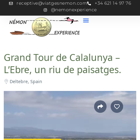
receptive@viatgesnemon.com
+34 621 14 97 76
@nemonexperience
Grand Tour de Calalunya –
L’Ebre, un riu de paisatges.
Deltebre, Spain