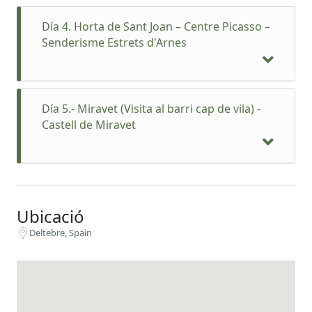
Día 4. Horta de Sant Joan – Centre Picasso –
Senderisme Estrets d'Arnes
Día 5.- Miravet (Visita al barri cap de vila) -
Castell de Miravet
Ubicació
Un cop establerts a la plana deltaica, el guia i el
Deltebre, Spain
bus ens recollirà a l'Hotel per visitar el centre
d'interpretació del delta,
l'Ecomuseu
.
Es tracta d'un centre a l'aire lliure amb
barraques que reuneix una petita representació
del Delta en petita escala acompanyats del