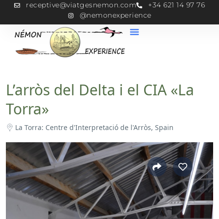
receptive@viatgesnemon.com
+34 621 14 97 76
@nemonexperience
L’arròs del Delta i el CIA «La
Torra»
La Torra: Centre d'Interpretació de l'Arròs, Spain