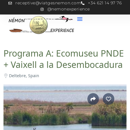
receptive@viatgesnemon.com
+34 621 14 97 76
@nemonexperience
Programa A: Ecomuseu PNDE
+ Vaixell a la Desembocadura
Deltebre, Spain