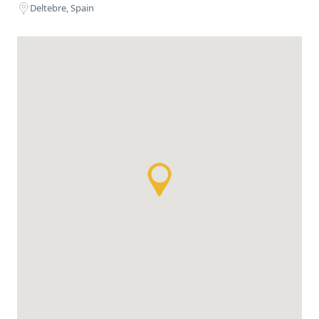
Deltebre, Spain
Transcorreguts pràcticament els seus 1000km de
longitud, el riu desemboca al mar mediterrani
envoltat de l'illa de Buda on les aigües fredes de
l'interior peninsular es barregen amb les càlides
del Mediterrani.