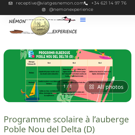
receptive@viatgesnemon.com
+34 621 14 97 76
@nemonexperience
1 / 1
All photos
Programme scolaire à l’auberge
Poble Nou del Delta (D)