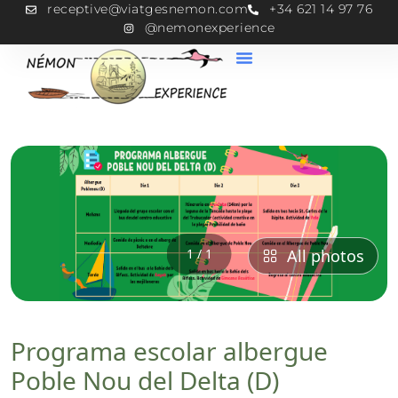
receptive@viatgesnemon.com
+34 621 14 97 76
@nemonexperience
1 / 1
All photos
Programa escolar albergue
Poble Nou del Delta (D)