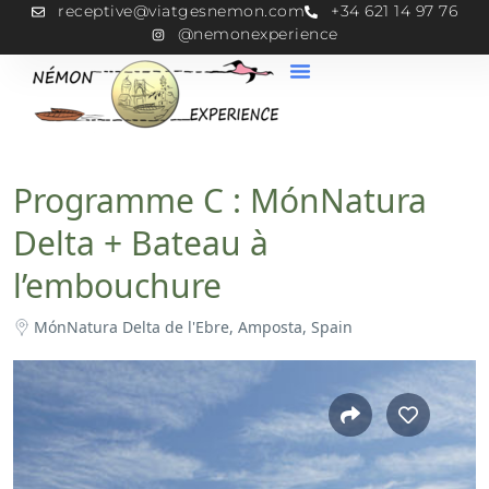
receptive@viatgesnemon.com
+34 621 14 97 76
@nemonexperience
Programme C : MónNatura
Delta + Bateau à
l’embouchure
MónNatura Delta de l'Ebre, Amposta, Spain