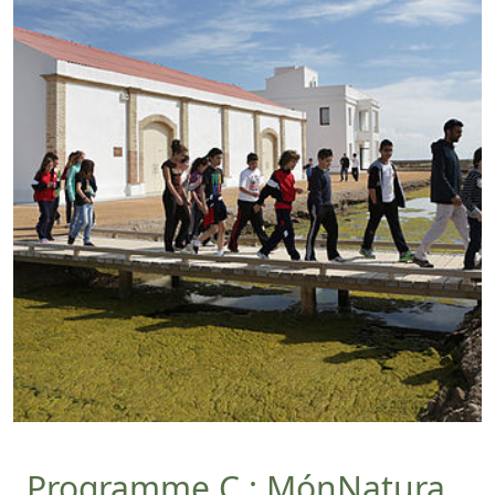
Programme C : MónNatura