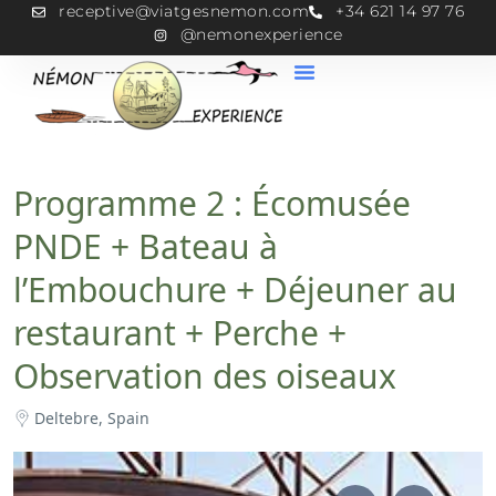
receptive@viatgesnemon.com
+34 621 14 97 76
@nemonexperience
Programme 2 : Écomusée
PNDE + Bateau à
l’Embouchure + Déjeuner au
restaurant + Perche +
Observation des oiseaux
Deltebre, Spain