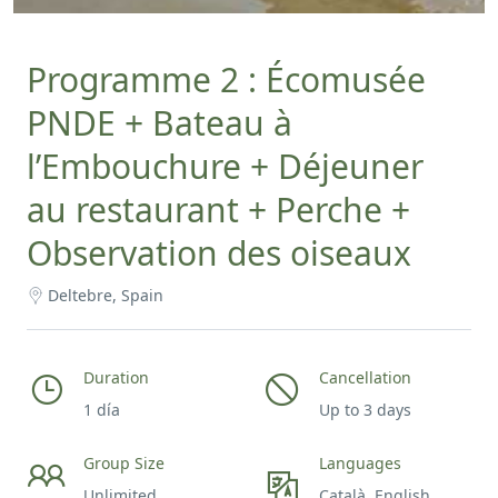
Programme 2 : Écomusée
PNDE + Bateau à
l’Embouchure + Déjeuner
au restaurant + Perche +
Observation des oiseaux
Deltebre, Spain
Duration
Cancellation
1 día
Up to 3 days
Group Size
Languages
Unlimited
Català, English,