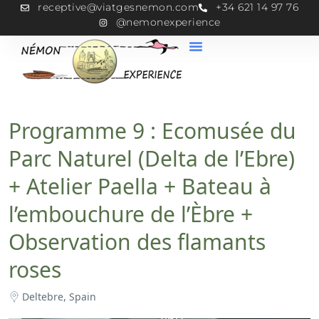
receptive@viatgesnemon.com
+34 621 14 97 76
@nemonexperience
Programme 9 : Ecomusée du
Parc Naturel (Delta de l’Ebre)
+ Atelier Paella + Bateau à
l’embouchure de l’Èbre +
Observation des flamants
roses
Deltebre, Spain