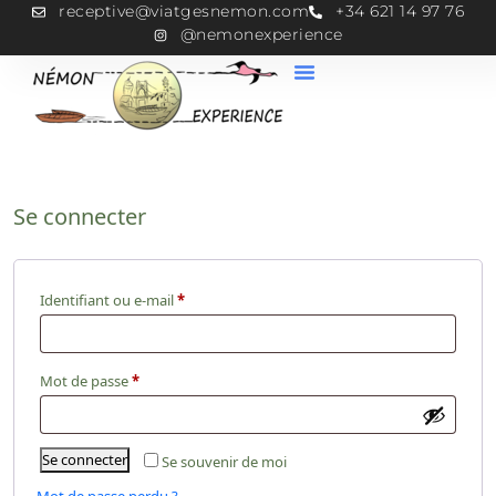
receptive@viatgesnemon.com
+34 621 14 97 76
@nemonexperience
Se connecter
Identifiant ou e-mail
*
Mot de passe
*
Se connecter
Se souvenir de moi