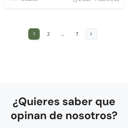
1
2
…
7
¿Quieres saber que
opinan de nosotros?