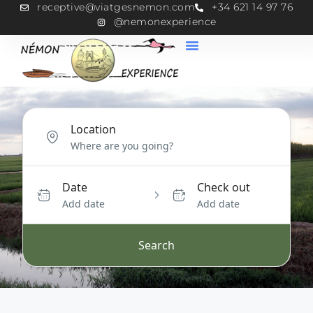
receptive@viatgesnemon.com
+34 621 14 97 76
@nemonexperience
Location
Date
Check out
Add date
Add date
Search