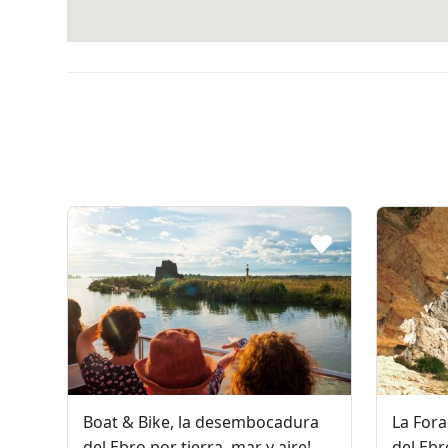
Boat & Bike, la desembocadura
La Fora
del Ebro por tierra, mar y aire!
del Ebr