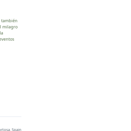
, también
l milagro
la
 eventos
ortosa, Spain