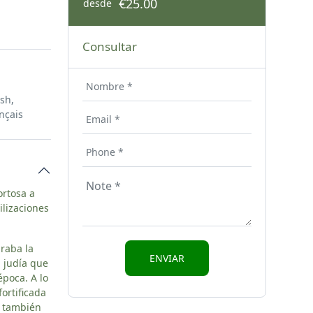
€25.00
desde
Consultar
ish,
nçais
ortosa a
ilizaciones
raba la
d judía que
época. A lo
ortificada
e también