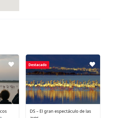
Destacado
ncos
DS – El gran espectáculo de las
aves
in