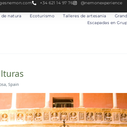
atgesnemon.com
+34 621 14 97 76
@nemonexperience
 de natura
Ecoturismo
Talleres de artesania
Grand
Escapadas en Gru
ulturas
osa, Spain