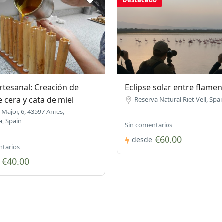
Destacado
Artesanal: Creación de
Eclipse solar entre flame
e cera y cata de miel
Reserva Natural Riet Vell, Spa
 Major, 6, 43597 Arnes,
, Spain
Sin comentarios
€60.00
desde
ntarios
€40.00