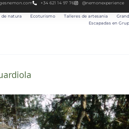
atgesnemon.com
+34 621 14 97 76
@nemonexperience
 de natura
Ecoturismo
Talleres de artesania
Grand
Escapadas en Gru
uardiola