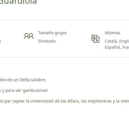
 Guardiola
Tamaño grupo
Idiomas
s
Ilimitado
Català, Engl
Español, Fra
io de un Delta salobre.
s y para ver gambusinos!
lo par captar la inmensidad de los Alfacs, las mejilloneras y la im