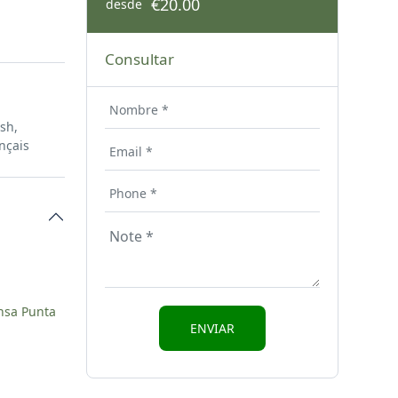
€20.00
desde
Consultar
ish,
nçais
ensa Punta