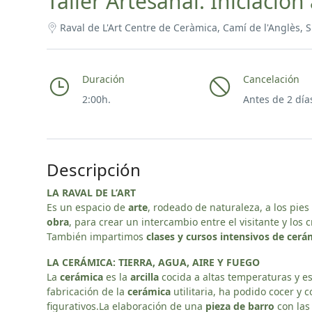
Taller Artesanal: Iniciación
Raval de L'Art Centre de Ceràmica, Camí de l'Anglès, 
Duración
Cancelación
2:00h.
Antes de 2 día
Descripción
LA RAVAL DE L’ART
Es un espacio de
arte
, rodeado de naturaleza, a los pies
obra
, para crear un intercambio entre el visitante y los
También impartimos
clases y cursos intensivos de cerá
LA CERÁMICA: TIERRA, AGUA, AIRE Y FUEGO
La
cerámica
es la
arcilla
cocida a altas temperaturas y e
fabricación de la
cerámica
utilitaria, ha podido cocer y c
figurativos.La elaboración de una
pieza de barro
con las