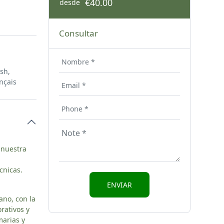
€40.00
desde
Consultar
ish,
nçais
 nuestra
cnicas.
ano, con la
orativos y
marias y