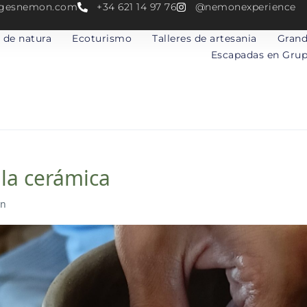
atgesnemon.com
+34 621 14 97 76
@nemonexperience
 de natura
Ecoturismo
Talleres de artesania
Grand
Escapadas en Gru
a la cerámica
in