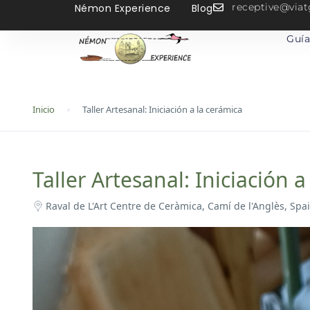
receptive@vi
Némon Experience
Blog
Guía
Inicio
Taller Artesanal: Iniciación a la cerámica
Taller Artesanal: Iniciación 
Raval de L'Art Centre de Ceràmica, Camí de l'Anglès, Spa