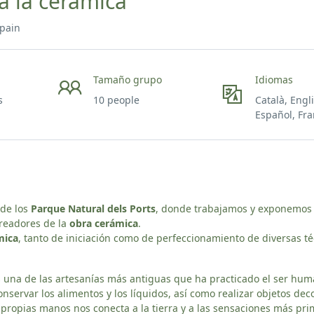
 a la cerámica
Spain
Tamaño grupo
Idiomas
s
10 people
Català, Engl
Español, Fra
 de los
Parque Natural dels Ports
, donde trabajamos y exponemos
 creadores de la
obra cerámica
.
mica
, tanto de iniciación como de perfeccionamiento de diversas té
s una de las artesanías más antiguas que ha practicado el ser hum
onservar los alimentos y los líquidos, así como realizar objetos dec
 propias manos nos conecta a la tierra y a las sensaciones más pri