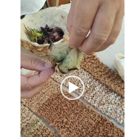
de
vídeo