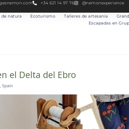
atgesnemon.com
+34 621 14 97 76
@nemonexperience
 de natura
Ecoturismo
Talleres de artesania
Grand
Escapadas en Gru
en el Delta del Ebro
, Spain