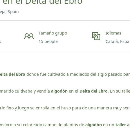
 en el Delta del Ebro
eja, Spain
Tamaño grupo
Idiomas
s
15 people
Català, Espa
elta del Ebro
donde fue cultivado a mediados del siglo pasado pa
 marido cultivaba y vendía
algodón
en el
Delta del Ebro
. En su tal
erlo fino y luego se enrolla en el huso para de una manera muy senc
transforma su coloreado campo de plantas de
algodón
en un
taller 