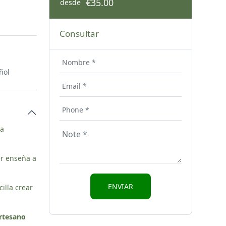
€35.00
desde
Consultar
ñol
ra
ler enseña a
illa crear
artesano