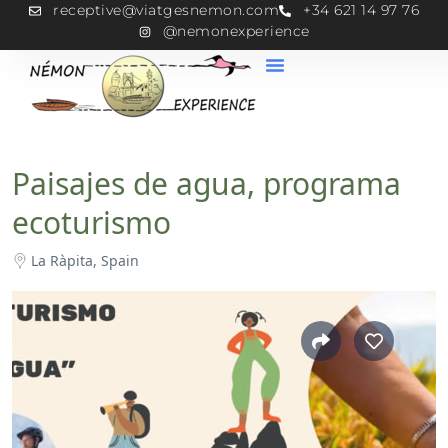
receptive@viatgesnemon.com
+34 621 14 97 76
@nemonexperience
Paisajes de agua, programa
ecoturismo
La Ràpita, Spain