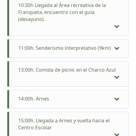
10:30h Llegada al Área recreativa de la
Franqueta, encuentro con el guía
(desayuno).
11:00h. Senderismo interpretativo (9km)
13:00h. Comida de pícnic en el Charco Azul
14:00h. Arnes
Después de haber comido seguiremos por una
15:00h. Llegada a Arnes y vuelta hacia el
pista asfaltada hasta la población de Arnes
Los Estrechos, además de formar parte del
Centro Escolar
Parque Natural dels Ports y la Red Natura 2000,