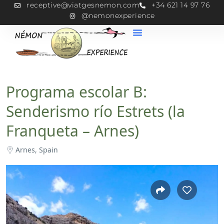
receptive@viatgesnemon.com
+34 621 14 97 76
@nemonexperience
Programa escolar B:
Senderismo río Estrets (la
Franqueta – Arnes)
Arnes, Spain