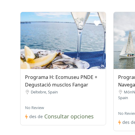
Programa H: Ecomuseu PNDE +
Progra
Degustació musclos Fangar
Navegac
Deltebre, Spain
MónNa
Spain
No Review
No Revie
Consultar opciones
des de
des d