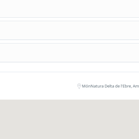
 caiac a les muscleres de la Badia dels Alfacs. Els monitors ens
an com navegar amb caiac d'una manera molt divertida i amena.
em de prop el cultiu del musclo al Delta i si el temps l'acompanya 
na capbussada.
MónNatura Delta de l'Ebre, Am