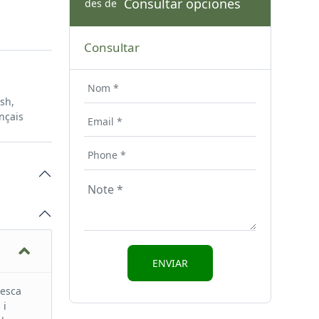
Consultar opciones
des de
Consultar
ish,
nçais
pesca
 i