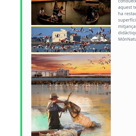
condueix
aquest te
ha resta
superfíc
mitjançan
didàctiq
MónNatur