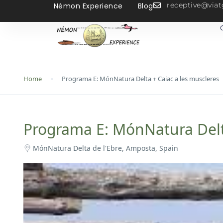
receptive@vi
Némon Experience
Blog
Home
Programa E: MónNatura Delta + Caiac a les muscleres
Programa E: MónNatura Delta
MónNatura Delta de l'Ebre, Amposta, Spain