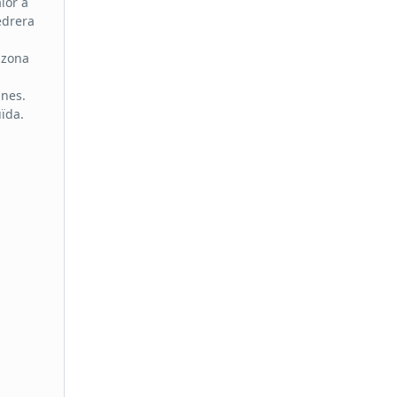
lor a
Pedrera
 zona
unes.
ïda.