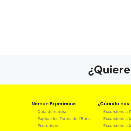
¿Quiere
Némon Experience
¿Cúando nos v
Guia de natura
Excursions a l’
Explora les Terres de l’Ebre
Excursions a l
Ecoturisme
Excursions a l