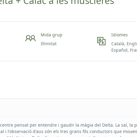
ta + Caiac a les muscleres
Mida grup
Idiomes
Il·limitat
Català, Engl
Español, Fra
centre pensat per entendre i gaudir la màgia del Delta. La sal, la 
al i l'observació d'aus són els tres grans fils conductors que mouen