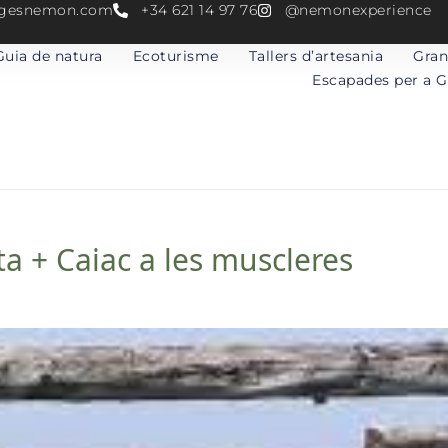
atgesnemon.com
+34 621 14 97 76
@nemonexperience
Guia de natura
Ecoturisme
Tallers d’artesania
Gran
Escapades per a 
 + Caiac a les muscleres