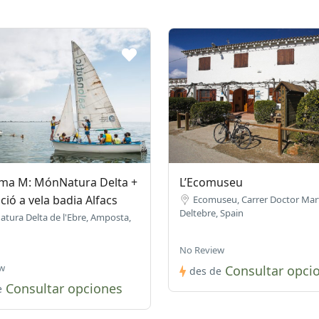
ma M: MónNatura Delta +
L’Ecomuseu
ió a vela badia Alfacs
Ecomuseu, Carrer Doctor Mart
Deltebre, Spain
tura Delta de l'Ebre, Amposta,
No Review
w
Consultar opci
des de
Consultar opciones
e