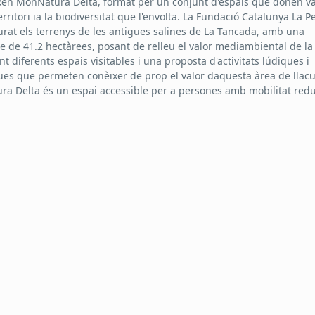
en MónNatura Delta, format per un conjunt d'espais que donen va
rritori ia la biodiversitat que l'envolta. La Fundació Catalunya La 
urat els terrenys de les antigues salines de La Tancada, amb una
ie de 41.2 hectàrees, posant de relleu el valor mediambiental de la
t diferents espais visitables i una proposta d'activitats lúdiques i
ues que permeten conèixer de prop el valor daquesta àrea de llac
a Delta és un espai accessible per a persones amb mobilitat redu